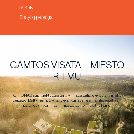
IV Ketv.
Statybų pabaiga
GAMTOS VISATA – MIESTO
RITMU
ORIONAS suprojektuotas tarp Vilniaus žaliųjų erdvių ir miško
peizažo.
Baltynės g. 5
– tai vieta, kur susilieja gamta, estetika ir
patogus gyvenimas – mieste, bet toli nuo triukšmo.