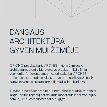
DANGAUS
ARCHITEKTŪRA
GYVENIMUI ŽEMĖJE
ORIONO projektą kuria ARCHES – viena žymiausių
architektūros studijų Lietuvoje. Jų braižas – tikslių linijų
geometrija, funkcionalumas ir estetikos kalba. ARCHES
projektuoja taip, kad kiekviena erdvė būtų ne tik graži, bet ir
patogi gyventi, o pastato forma darniai įsilietų į aplinką.
Tikslios, preciziškos architektūrinės linijos, įspūdingi vitrininiai
langai ir subtili spalvų dermė kuria modernius ir harmoningus
namus, į kuriuos visuomet norisi sugrįžti.