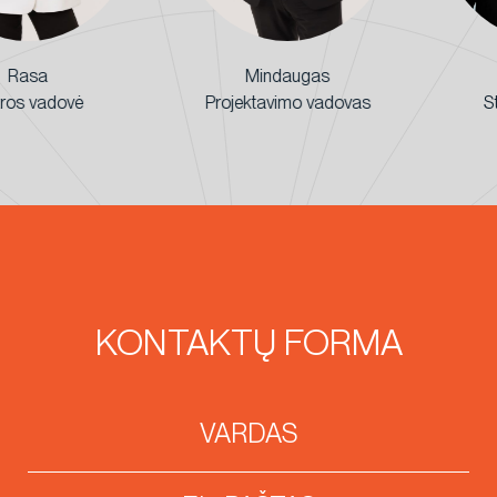
a
Mindaugas
Ne
adovė
Projektavimo vadovas
Statyb
KONTAKTŲ FORMA