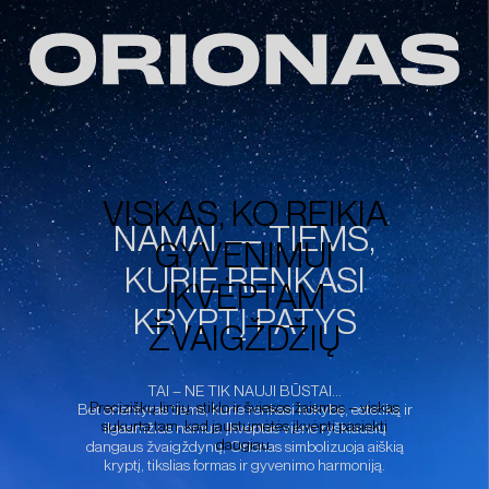
Skip
to
content
VISKAS, KO REIKIA
NAMAI — TIEMS,
GYVENIMUI
KURIE RENKASI
ĮKVĖPTAM
KRYPTĮ PATYS
ŽVAIGŽDŽIŲ
TAI – NE TIK NAUJI BŪSTAI…
Preciziškų linijų, stiklo ir šviesos žaismas – viskas
Bet orientyras tiems, kurie renkasi kokybę, estetiką ir
sukurta tam, kad jaustumėtės įkvėpti pasiekti
ilgaamžius namus. Įkvėptas vieno ryškiausių
daugiau.
dangaus žvaigždynų, Orionas simbolizuoja aiškią
kryptį, tikslias formas ir gyvenimo harmoniją.