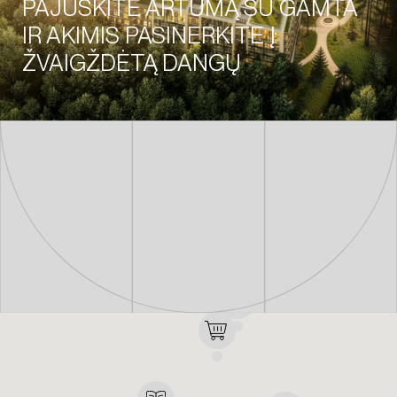
PAJUSKITE ARTUMĄ SU GAMTA
IR AKIMIS PASINERKITE Į
ŽVAIGŽDĖTĄ DANGŲ