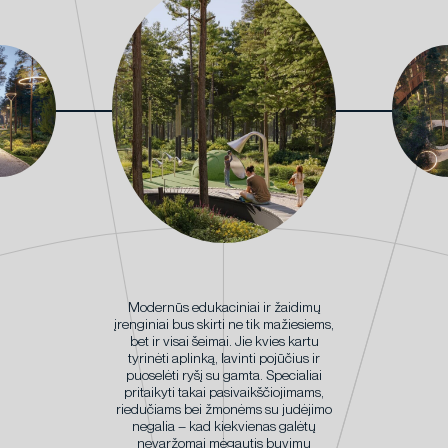
Modernūs edukaciniai ir žaidimų
įrenginiai bus skirti ne tik mažiesiems,
bet ir visai šeimai. Jie kvies kartu
tyrinėti aplinką, lavinti pojūčius ir
puoselėti ryšį su gamta. Specialiai
pritaikyti takai pasivaikščiojimams,
riedučiams bei žmonėms su judėjimo
negalia – kad kiekvienas galėtų
nevaržomai mėgautis buvimu