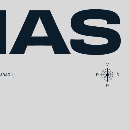
V
MBARIŲ
P
Š
R