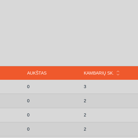
AUKŠTAS
KAMBARIŲ SK.
0
3
0
2
0
2
0
2