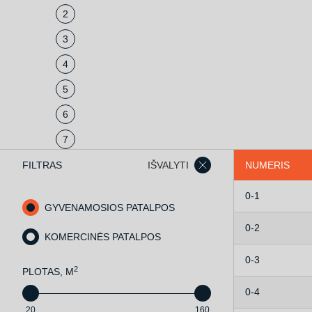
2
3
4
5
6
7
FILTRAS
IŠVALYTI
NUMERIS
0-1
GYVENAMOSIOS PATALPOS
0-2
KOMERCINĖS PATALPOS
0-3
2
PLOTAS, M
0-4
20
160