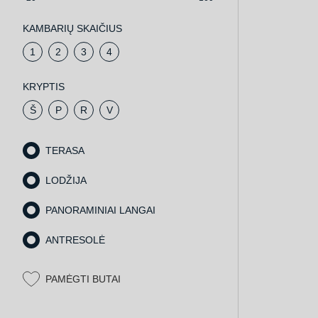
KAMBARIŲ SKAIČIUS
1
2
3
4
KRYPTIS
Š
P
R
V
TERASA
LODŽIJA
PANORAMINIAI LANGAI
ANTRESOLĖ
PAMĖGTI BUTAI