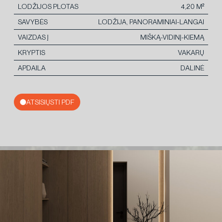
LODŽIJOS PLOTAS
4,20 M²
SAVYBĖS
LODŽIJA, PANORAMINIAI-LANGAI
VAIZDAS Į
MIŠKĄ-VIDINĮ-KIEMĄ
KRYPTIS
VAKARŲ
APDAILA
DALINĖ
ATSISIŲSTI PDF