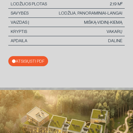
LODŽIJOS PLOTAS
2,19 M²
SAVYBĖS
LODŽIJA, PANORAMINIAI-LANGAI
VAIZDAS Į
MIŠKĄ-VIDINĮ-KIEMĄ
KRYPTIS
VAKARŲ
APDAILA
DALINĖ
ATSISIŲSTI PDF