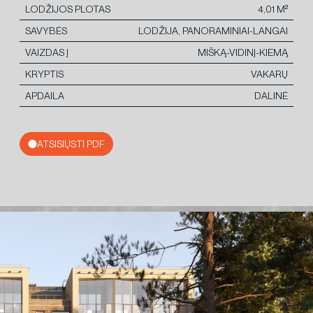
LODŽIJOS PLOTAS
4,01 M²
SAVYBĖS
LODŽIJA, PANORAMINIAI-LANGAI
VAIZDAS Į
MIŠKĄ-VIDINĮ-KIEMĄ
KRYPTIS
VAKARŲ
APDAILA
DALINĖ
ATSISIŲSTI PDF