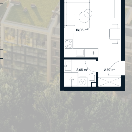
1
²
A
Ą
Ų
Ė