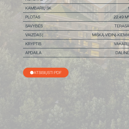
KAMBARIŲ SK.
PLOTAS
22,49 M
SAVYBĖS
TERAS
VAIZDAS Į
MIŠKĄ-VIDINĮ-KIEM
KRYPTIS
VAKAR
APDAILA
DALIN
ATSISIŲSTI PDF