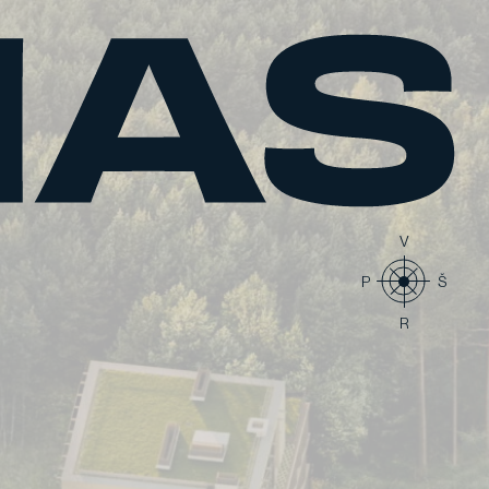
V
P
Š
R