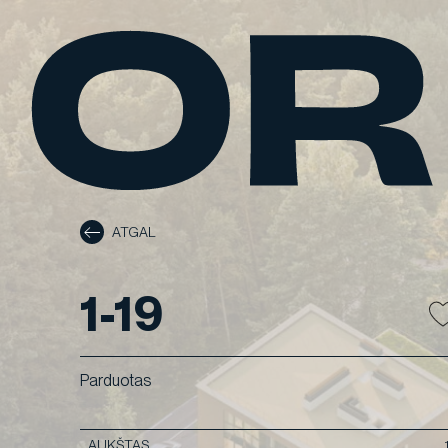
Skip
to
content
ATGAL
1-19
Parduotas
AUKŠTAS