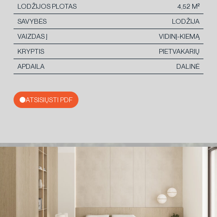
LODŽIJOS PLOTAS
4,52 M²
SAVYBĖS
LODŽIJA
VAIZDAS Į
VIDINĮ-KIEMĄ
KRYPTIS
PIETVAKARIŲ
APDAILA
DALINĖ
ATSISIŲSTI PDF