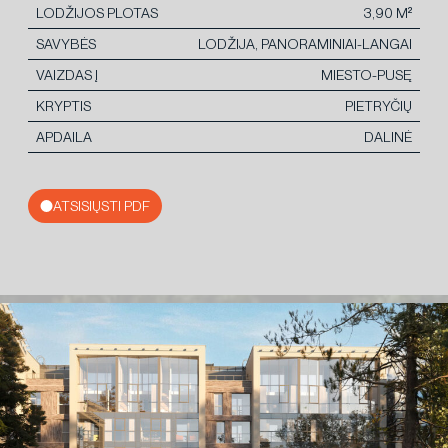
LODŽIJOS PLOTAS
3,90 M²
SAVYBĖS
LODŽIJA, PANORAMINIAI-LANGAI
VAIZDAS Į
MIESTO-PUSĘ
KRYPTIS
PIETRYČIŲ
APDAILA
DALINĖ
ATSISIŲSTI PDF