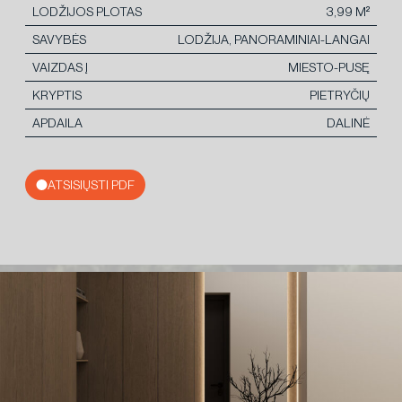
LODŽIJOS PLOTAS
3,99 M²
SAVYBĖS
LODŽIJA, PANORAMINIAI-LANGAI
VAIZDAS Į
MIESTO-PUSĘ
KRYPTIS
PIETRYČIŲ
APDAILA
DALINĖ
ATSISIŲSTI PDF