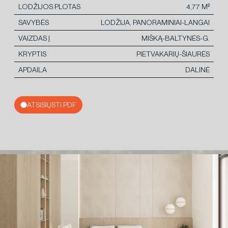
LODŽIJOS PLOTAS
4,77 M²
SAVYBĖS
LODŽIJA, PANORAMINIAI-LANGAI
VAIZDAS Į
MIŠKĄ-BALTYNĖS-G.
KRYPTIS
PIETVAKARIŲ-ŠIAURĖS
APDAILA
DALINĖ
ATSISIŲSTI PDF